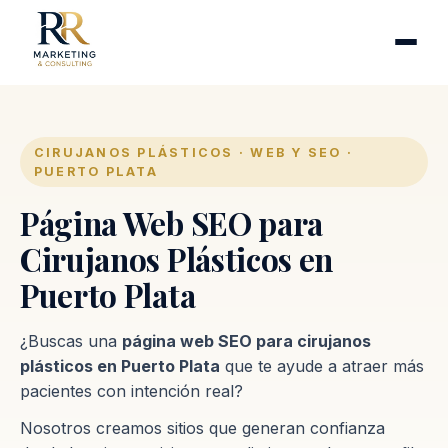
Cirugía plástica
Industrias
Clínicas de fertilidad
Inmobiliarias
CIRUJANOS PLÁSTICOS · WEB Y SEO ·
PUERTO PLATA
Firmas contables
Página Web SEO para
Proceso
Cirujanos Plásticos en
Puerto Plata
Contacto
¿Buscas una
página web SEO para cirujanos
plásticos en Puerto Plata
que te ayude a atraer más
pacientes con intención real?
Nosotros creamos sitios que generan confianza