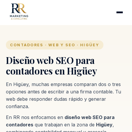
Cirugía plástica
Industrias
Clínicas de fertilidad
Inmobiliarias
CONTADORES · WEB Y SEO · HIGÜEY
Firmas contables
Diseño web SEO para
contadores en Higüey
Proceso
En Higüey, muchas empresas comparan dos o tres
Contacto
opciones antes de escribir a una firma contable. Tu
web debe responder dudas rápido y generar
confianza.
En RR nos enfocamos en
diseño web SEO para
contadores
que trabajan en la zona de
Higüey
,