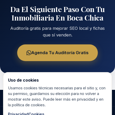
Da El Siguiente Paso Con Tu
Inmobiliaria En Boca Chica
Auditoría gratis para mejorar SEO local y fichas
que sí venden.
Agenda Tu Auditoría Gratis
Uso de cookies
Usamos cookies técnicas necesarias para el sitio y, con
su permiso, guardamos su elección para no volver a
mostrar este aviso. Puede leer más en privacidad y en
la política de cookies.
Privacidad
Cookies
©
2026
RR Marketing & Consulting.