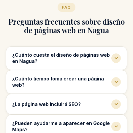
FAQ
Preguntas frecuentes sobre diseño
de páginas web en Nagua
¿Cuánto cuesta el diseño de páginas web
en Nagua?
El precio depende del tipo de web, cantidad
¿Cuánto tiempo toma crear una página
de páginas y funciones que necesita tu
web?
negocio.
La mayoría de páginas web pueden tomar de
¿La página web incluirá SEO?
2 a 4 semanas, según el tamaño del
proyecto.
Sí, creamos la web con una estructura básica
¿Pueden ayudarme a aparecer en Google
SEO para ayudarla a aparecer en Google.
Maps?