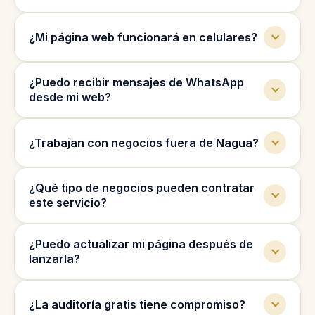
Sí, también podemos optimizar tu perfil de
¿Mi página web funcionará en celulares?
Google Business para mejorar tu visibilidad
local.
Sí, todas las páginas se diseñan para verse
¿Puedo recibir mensajes de WhatsApp
bien en celulares, tablets y computadoras.
desde mi web?
Sí, podemos agregar botones y formularios
¿Trabajan con negocios fuera de Nagua?
para que los clientes te contacten por
WhatsApp.
Sí, trabajamos con negocios en toda
¿Qué tipo de negocios pueden contratar
República Dominicana y también de forma
este servicio?
remota.
Trabajamos con abogados, clínicas dentales,
¿Puedo actualizar mi página después de
inmobiliarias, contables, clínicas de fertilidad
lanzarla?
y más.
Sí, podemos ayudarte con cambios, mejoras
¿La auditoría gratis tiene compromiso?
y mantenimiento después del lanzamiento.