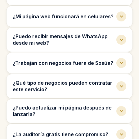
Sí, también podemos optimizar tu perfil de
¿Mi página web funcionará en celulares?
Google Business para mejorar tu visibilidad
local.
Sí, todas las páginas se diseñan para verse
¿Puedo recibir mensajes de WhatsApp
bien en celulares, tablets y computadoras.
desde mi web?
Sí, podemos agregar botones y formularios
¿Trabajan con negocios fuera de Sosúa?
para que los clientes te contacten por
WhatsApp.
Sí, trabajamos con negocios en toda
¿Qué tipo de negocios pueden contratar
República Dominicana y también de forma
este servicio?
remota.
Trabajamos con abogados, clínicas dentales,
¿Puedo actualizar mi página después de
inmobiliarias, contables, clínicas de fertilidad
lanzarla?
y más.
Sí, podemos ayudarte con cambios, mejoras
¿La auditoría gratis tiene compromiso?
y mantenimiento después del lanzamiento.