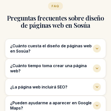
FAQ
Preguntas frecuentes sobre diseño
de páginas web en Sosúa
¿Cuánto cuesta el diseño de páginas web
en Sosúa?
El precio depende del tipo de web, cantidad
¿Cuánto tiempo toma crear una página
de páginas y funciones que necesita tu
web?
negocio.
La mayoría de páginas web pueden tomar de
¿La página web incluirá SEO?
2 a 4 semanas, según el tamaño del
proyecto.
Sí, creamos la web con una estructura básica
¿Pueden ayudarme a aparecer en Google
SEO para ayudarla a aparecer en Google.
Maps?