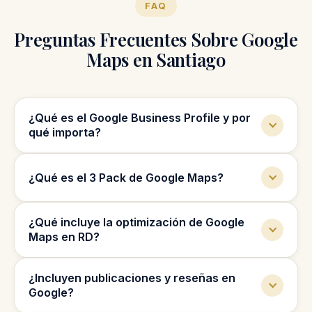
FAQ
Preguntas Frecuentes Sobre Google
Maps en Santiago
¿Qué es el Google Business Profile y por
qué importa?
Es el perfil que aparece cuando alguien
¿Qué es el 3 Pack de Google Maps?
busca tu negocio o servicio en Google. Si
está optimizado, apareces en Maps, recibes
Es el bloque con los tres primeros negocios
más llamadas y más visitas; si no, pierdes
¿Qué incluye la optimización de Google
que aparecen en Google Maps para
clientes cada día.
Maps en RD?
búsquedas locales. Ahí ocurre gran parte de
las conversiones locales.
Optimización completa del perfil, categorías
¿Incluyen publicaciones y reseñas en
correctas, descripciones, publicaciones,
Google?
imágenes y gestión de reseñas, orientado a