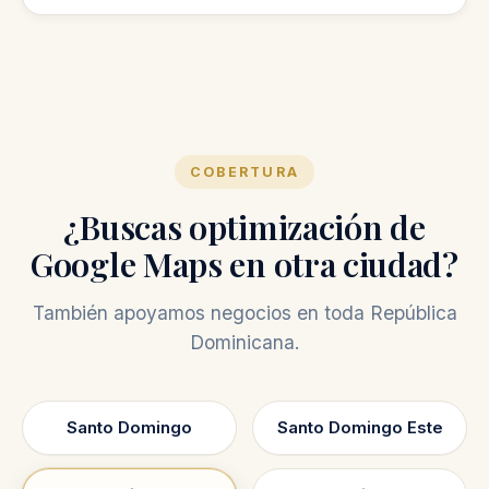
publicaciones en Google y seguimiento con
No, la auditoría gratis es una revisión inicial
mejoras continuas.
para mostrarte oportunidades de mejora.
COBERTURA
¿Buscas optimización de
Google Maps en otra ciudad?
También apoyamos negocios en toda República
Dominicana.
Santo Domingo
Santo Domingo Este