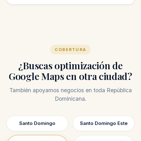
publicaciones en Google y seguimiento con
No, la auditoría gratis es una revisión inicial
mejoras continuas.
para mostrarte oportunidades de mejora.
COBERTURA
¿Buscas optimización de
Google Maps en otra ciudad?
También apoyamos negocios en toda República
Dominicana.
Santo Domingo
Santo Domingo Este