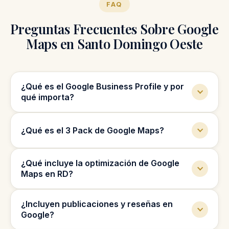
FAQ
Preguntas Frecuentes Sobre Google
Maps en Santo Domingo Oeste
¿Qué es el Google Business Profile y por
qué importa?
Es el perfil que aparece cuando alguien
¿Qué es el 3 Pack de Google Maps?
busca tu negocio o servicio en Google. Si
está optimizado, apareces en Maps, recibes
Es el bloque con los tres primeros negocios
más llamadas y más visitas; si no, pierdes
¿Qué incluye la optimización de Google
que aparecen en Google Maps para
clientes cada día.
Maps en RD?
búsquedas locales. Ahí ocurre gran parte de
las conversiones locales.
Optimización completa del perfil, categorías
¿Incluyen publicaciones y reseñas en
correctas, descripciones, publicaciones,
Google?
imágenes y gestión de reseñas, orientado a