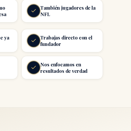
mo
También jugadores de la
esa
NFL
e ya
Trabajas directo con el
fundador
Nos enfocamos en
resultados de verdad