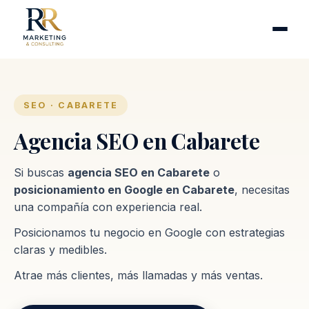
Cirugía plástica
Industrias
Clínicas de fertilidad
Inmobiliarias
SEO · CABARETE
Firmas contables
Agencia SEO en Cabarete
Proceso
Si buscas
agencia SEO en Cabarete
o
posicionamiento en Google en Cabarete
, necesitas
Contacto
una compañía con experiencia real.
Posicionamos tu negocio en Google con estrategias
claras y medibles.
Atrae más clientes, más llamadas y más ventas.