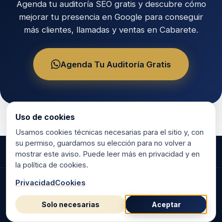
Agenda tu auditoría SEO gratis y descubre cómo
mejorar tu presencia en Google para conseguir
más clientes, llamadas y ventas en Cabarete.
Agenda Tu Auditoría Gratis
Uso de cookies
Usamos cookies técnicas necesarias para el sitio y, con
su permiso, guardamos su elección para no volver a
mostrar este aviso. Puede leer más en privacidad y en
la política de cookies.
Privacidad
Cookies
©
2026
RR Marketing & Consulting.
Hecho en República Dominicana para negocios dominicanos.
Solo necesarias
Aceptar
Privacidad
·
Mapa del sitio
·
Cookies