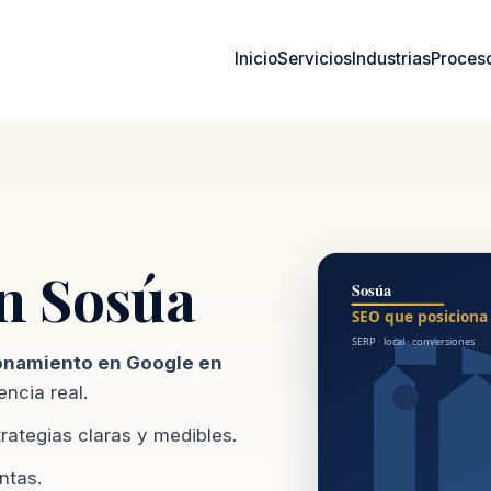
Inicio
Servicios
Industrias
Proces
n Sosúa
onamiento en Google en
ncia real.
ategias claras y medibles.
ntas.