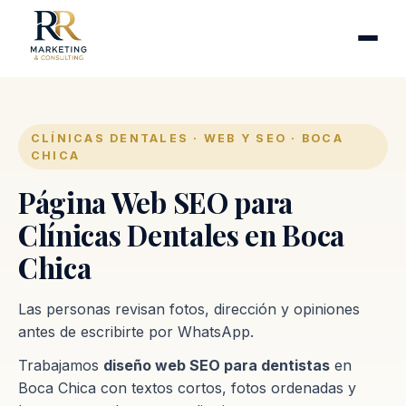
Cirugía plástica
Industrias
Clínicas de fertilidad
Inmobiliarias
CLÍNICAS DENTALES · WEB Y SEO · BOCA
CHICA
Firmas contables
Página Web SEO para
Proceso
Clínicas Dentales en Boca
Chica
Contacto
Las personas revisan fotos, dirección y opiniones
antes de escribirte por WhatsApp.
Trabajamos
diseño web SEO para dentistas
en
Boca Chica con textos cortos, fotos ordenadas y