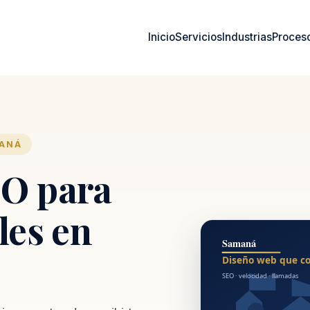
Inicio
Servicios
Industrias
Proces
MANÁ
O para
les en