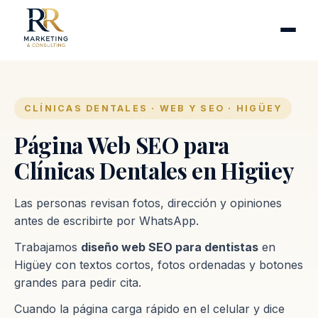
Cirugía plástica
Industrias
Clínicas de fertilidad
Inmobiliarias
CLÍNICAS DENTALES · WEB Y SEO · HIGÜEY
Firmas contables
Página Web SEO para
Clínicas Dentales en Higüey
Proceso
Las personas revisan fotos, dirección y opiniones
Contacto
antes de escribirte por WhatsApp.
Trabajamos
diseño web SEO para dentistas
en
Higüey con textos cortos, fotos ordenadas y botones
grandes para pedir cita.
Cuando la página carga rápido en el celular y dice