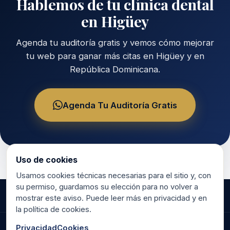
Hablemos de tu clínica dental
en Higüey
Agenda tu auditoría gratis y vemos cómo mejorar
tu web para ganar más citas en Higüey y en
República Dominicana.
Agenda Tu Auditoría Gratis
Uso de cookies
Usamos cookies técnicas necesarias para el sitio y, con
su permiso, guardamos su elección para no volver a
mostrar este aviso. Puede leer más en privacidad y en
la política de cookies.
Privacidad
Cookies
©
2026
RR Marketing & Consulting.