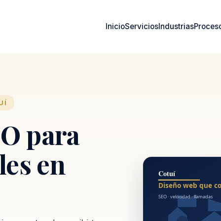
Inicio
Servicios
Industrias
Proces
UÍ
O para
les en