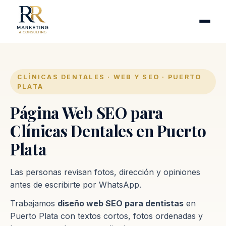
Cirugía plástica
Industrias
Clínicas de fertilidad
Inmobiliarias
CLÍNICAS DENTALES · WEB Y SEO · PUERTO
PLATA
Firmas contables
Página Web SEO para
Proceso
Clínicas Dentales en Puerto
Plata
Contacto
Las personas revisan fotos, dirección y opiniones
antes de escribirte por WhatsApp.
Trabajamos
diseño web SEO para dentistas
en
Puerto Plata con textos cortos, fotos ordenadas y